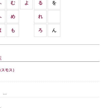
ふ
む
よ
る
を
へ
め
れ
ほ
も
ろ
ん
覧
コスモス）
 …