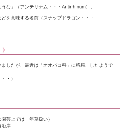
」（アンテリナム・・・Antirrhinum）、
｣などを意味する名前（スナップドラゴン・・・
！》
いましたが、最近は「オオバコ科」に移籍、したようで
・・・）
の園芸上では一年草扱い）
海沿岸