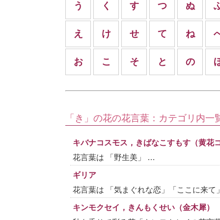
う
く
す
つ
ぬ
え
け
せ
て
ね
お
こ
そ
と
の
「き」の花の花言葉：カテゴリ内一
キバナコスモス，きばなこすもす（黄花
花言葉は 「野生美」 …
ギリア
花言葉は 「気まぐれな恋」「ここに来て」
キンモクセイ，きんもくせい（金木犀）