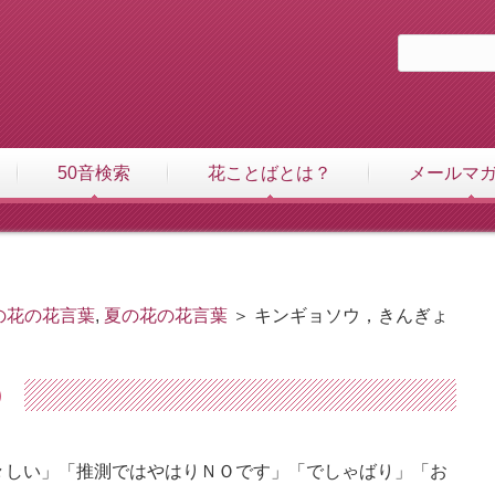
50音検索
花ことばとは？
メールマ
の花の花言葉
,
夏の花の花言葉
＞ キンギョソウ，きんぎょ
）
々しい」「推測ではやはりＮＯです」「でしゃばり」「お