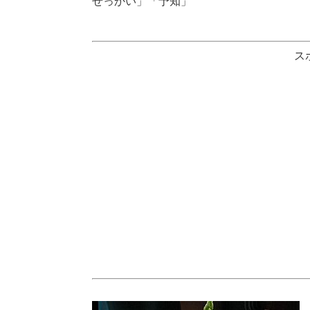
せっかい」「予知」
ス