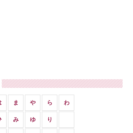
は
ま
や
ら
わ
ひ
み
ゆ
り