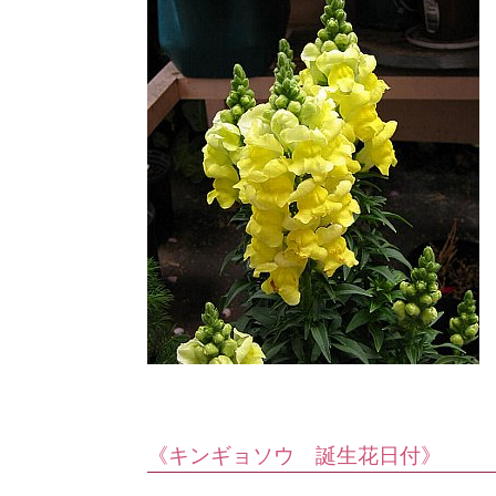
《キンギョソウ 誕生花日付》