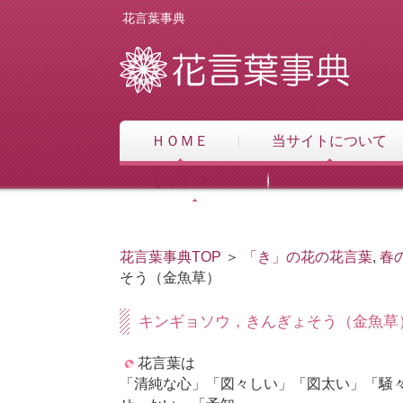
花言葉事典
ＨＯＭＥ
当サイトについて
サイトマップ
花言葉事典TOP
＞
「き」の花の花言葉
,
春
そう（金魚草）
キンギョソウ，きんぎょそう（金魚草
花言葉は
「清純な心」「図々しい」「図太い」「騒