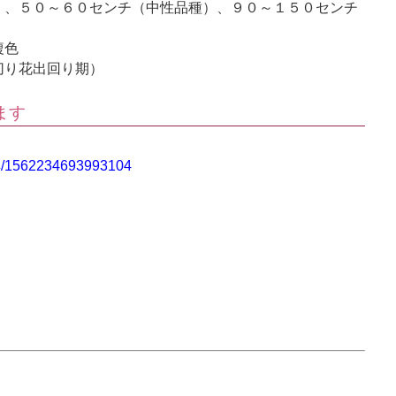
）、５０～６０センチ（中性品種）、９０～１５０センチ
複色
切り花出回り期）
ます
典/1562234693993104