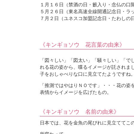
１月１６日（禁酒の日・籔入り・念仏の口
５月２６日（東名高速全線開通記念日・ラ
７月２日（ユネスコ加盟記念日・たわしの
《キンギョソウ 花言葉の由来》
「図々しい」「図太い」「騒々しい」「で
れる花の姿から、喋るイメージが託されま
子をおしゃべりな口に見立てたようですね
「推測ではやはりＮＯです」・・・花の姿
表情からイメージを広げたもの。
《キンギョソウ 名前の由来》
日本では、花を金魚の尾びれに見立ててこ