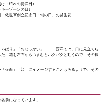
開け・晴れの特異日）
ッキーゾーンの日）
日・救世軍創立記念日・蛸の日）の誕生花
しゃばり」「おせっかい」・・・西洋では、口に見立てら
した。花を左右からつまむとパクパクと動くので、その様
。
を「仮面」「顔」にイメージすることもあるようで、その
の名前になっています。