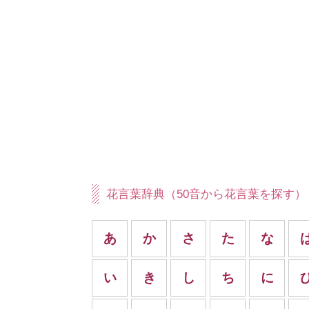
花言葉辞典（50音から花言葉を探す）
あ
か
さ
た
な
い
き
し
ち
に