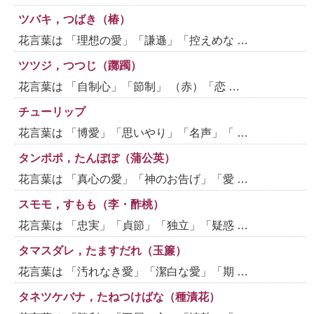
ツバキ，つばき（椿）
花言葉は 「理想の愛」「謙遜」「控えめな …
ツツジ，つつじ（躑躅）
花言葉は 「自制心」「節制」 （赤）「恋 …
チューリップ
花言葉は 「博愛」「思いやり」「名声」「 …
タンポポ，たんぽぽ（蒲公英）
花言葉は 「真心の愛」「神のお告げ」「愛 …
スモモ，すもも（李・酢桃）
花言葉は 「忠実」「貞節」「独立」「疑惑 …
タマスダレ，たますだれ（玉簾）
花言葉は 「汚れなき愛」「潔白な愛」「期 …
タネツケバナ，たねつけばな（種漬花）