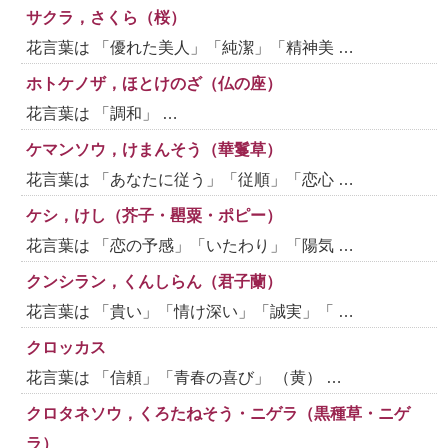
サクラ，さくら（桜）
花言葉は 「優れた美人」「純潔」「精神美 …
ホトケノザ，ほとけのざ（仏の座）
花言葉は 「調和」 …
ケマンソウ，けまんそう（華鬘草）
花言葉は 「あなたに従う」「従順」「恋心 …
ケシ，けし（芥子・罌粟・ポピー）
花言葉は 「恋の予感」「いたわり」「陽気 …
クンシラン，くんしらん（君子蘭）
花言葉は 「貴い」「情け深い」「誠実」「 …
クロッカス
花言葉は 「信頼」「青春の喜び」 （黄） …
クロタネソウ，くろたねそう・ニゲラ（黒種草・ニゲ
ラ）