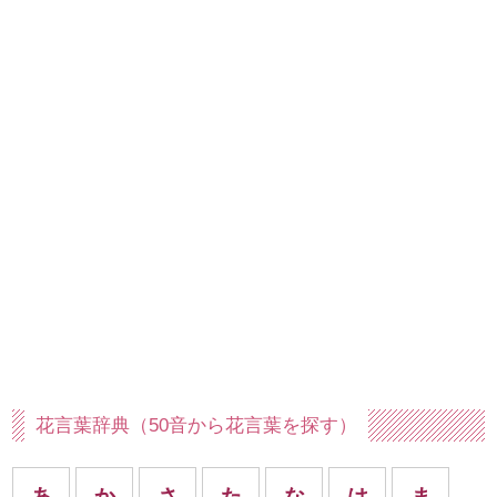
花言葉辞典（50音から花言葉を探す）
あ
か
さ
た
な
は
ま