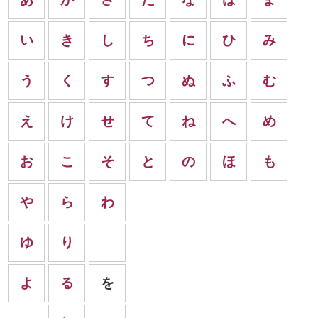
い
き
し
ち
に
ひ
み
う
く
す
つ
ぬ
ふ
む
え
け
せ
て
ね
へ
め
お
こ
そ
と
の
ほ
も
や
ら
わ
ゆ
り
よ
る
を