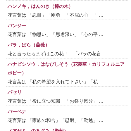
ハンノキ，はんのき（榛の木）
花言葉は 「忍耐」「剛勇」「不屈の心」「 …
パンジー
花言葉は 「物思い」「思慮深い」「心の平 …
バラ，ばら（薔薇）
花と言ったらまずはこの花！ 「バラの花言 …
ハナビシソウ，はなびしそう（花菱草・カリフォルニア
ポピー）
花言葉は 「私の希望を入れて下さい」「私 …
パセリ
花言葉は 「役に立つ知識」「お祭り気分」 …
バーベナ
花言葉は 「家族の和合」「忍耐」「勤勉」 …
ノアザミ，のあざみ（野薊）