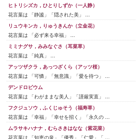
ヒトリシズカ，ひとりしずか（一人静）
花言葉は 「静謐」「隠された美」 …
リュウキンカ，りゅうきんか（立金花）
花言葉は 「必ず来る幸福」 …
ミミナグサ，みみなぐさ（耳菜草）
花言葉は 「純真」 …
アッツザクラ，あっつざくら（アッツ桜）
花言葉は 「可憐」「無意識」「愛を待つ」 …
デンドロビウム
花言葉は 「わがままな美人」「謹厳実直」 …
フクジュソウ，ふくじゅそう（福寿草）
花言葉は 「幸福」「幸せを招く」「永久の …
ムラサキハナナ，むらさきはなな（紫花菜）
花言葉は 「知恵の泉」「優秀」「仁愛」「 …