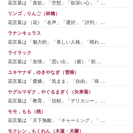
花言葉は 「貪欲」「空想」「欲深い心」「 …
リンゴ，りんご（林檎）
花言葉は （花）「名声」「選択」「評判」 …
ラナンキュラス
花言葉は 「魅力的」「美しい人格」「晴れ …
ライラック
花言葉は 「友情」「思い出」 （紫）「初 …
ユキヤナギ，ゆきやなぎ（雪柳）
花言葉は 「愛嬌」「気まま」「自由」「殊 …
ヤグルマギク，やぐるまぎく（矢車菊）
花言葉は 「教育」「信頼」「デリカシー」 …
モモ，もも（桃）
花言葉は 「天下無敵」「チャーミング」「 …
モクレン，もくれん（木蓮・木蘭）