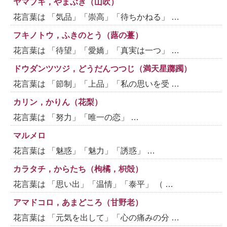
ヤマブキ，やまぶき（山吹）
花言葉は 「気品」「崇高」「待ちかねる」 …
フキノトウ，ふきのとう（蕗の薹）
花言葉は 「待望」「愛嬌」「真実は一つ」 …
ドウダンツツジ，どうだんつつじ（満天星躑躅）
花言葉は 「節制」「上品」「私の思いを受 …
カリン，かりん（花梨）
花言葉は 「努力」「唯一の恋」 …
マルメロ
花言葉は 「魅惑」「魅力」「誘惑」 …
カラタチ，からたち（枸橘，枳殻）
花言葉は 「思い出」「温情」「泰平」 （ …
アマドコロ，あまどころ（甘野老）
花言葉は 「元気を出して」「心の痛みの分 …