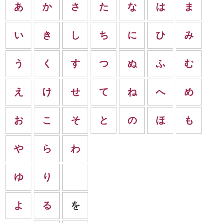
あ
か
さ
た
な
は
ま
い
き
し
ち
に
ひ
み
う
く
す
つ
ぬ
ふ
む
え
け
せ
て
ね
へ
め
お
こ
そ
と
の
ほ
も
や
ら
わ
ゆ
り
よ
る
を