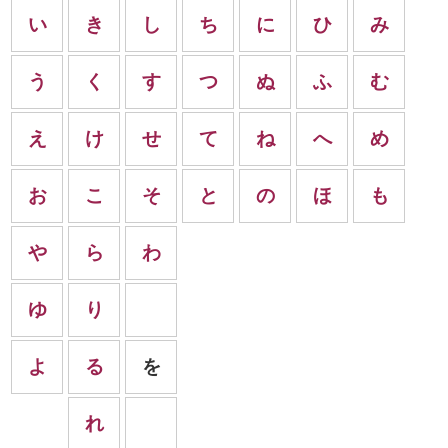
い
き
し
ち
に
ひ
み
う
く
す
つ
ぬ
ふ
む
え
け
せ
て
ね
へ
め
お
こ
そ
と
の
ほ
も
や
ら
わ
ゆ
り
よ
る
を
れ