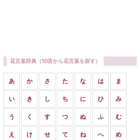
花言葉辞典（50音から花言葉を探す）
あ
か
さ
た
な
は
ま
い
き
し
ち
に
ひ
み
う
く
す
つ
ぬ
ふ
む
え
け
せ
て
ね
へ
め