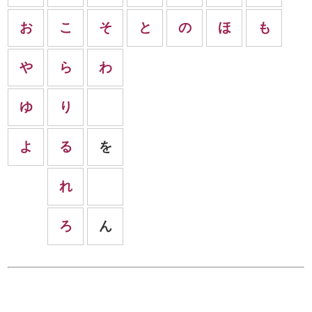
お
こ
そ
と
の
ほ
も
や
ら
わ
ゆ
り
よ
る
を
れ
ろ
ん