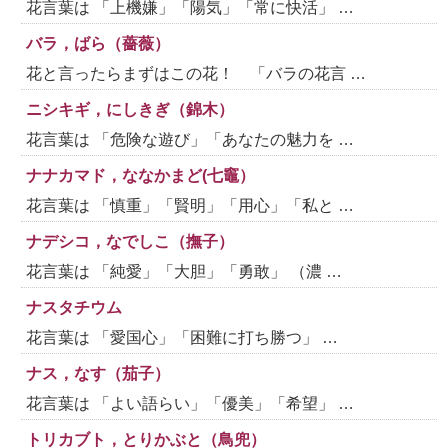
花言葉は 「上機嫌」「陽気」「常に快活」 …
バラ，ばら（薔薇）
花と言ったらまずはこの花！ 「バラの花言 …
ニシキギ，にしきぎ（錦木）
花言葉は 「危険な遊び」「あなたの魅力を …
ナナカマド，ななかまど(七竈）
花言葉は 「慎重」「賢明」「用心」「私と …
ナデシコ，なでしこ（撫子）
花言葉は 「純愛」「大胆」「勇敢」 （濃 …
ナスタチウム
花言葉は 「愛国心」「困難に打ち勝つ」 …
ナス，なす（茄子）
花言葉は 「よい語らい」「優美」「希望」 …
トリカブト，とりかぶと（鳥兜）