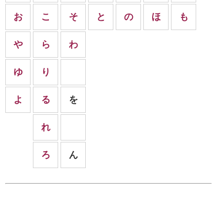
お
こ
そ
と
の
ほ
も
や
ら
わ
ゆ
り
よ
る
を
れ
ろ
ん