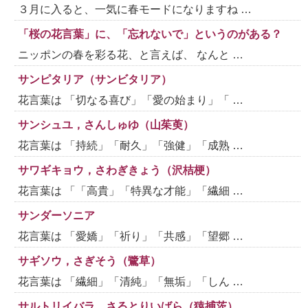
３月に入ると、一気に春モードになりますね …
「桜の花言葉」に、「忘れないで」というのがある？
ニッポンの春を彩る花、と言えば、 なんと …
サンピタリア（サンビタリア）
花言葉は 「切なる喜び」「愛の始まり」「 …
サンシュユ，さんしゅゆ（山茱萸）
花言葉は 「持続」「耐久」「強健」「成熟 …
サワギキョウ，さわぎきょう（沢桔梗）
花言葉は 「「高貴」「特異な才能」「繊細 …
サンダーソニア
花言葉は 「愛嬌」「祈り」「共感」「望郷 …
サギソウ，さぎそう（鷺草）
花言葉は 「繊細」「清純」「無垢」「しん …
サルトリイバラ，さるとりいばら（猿捕茨）