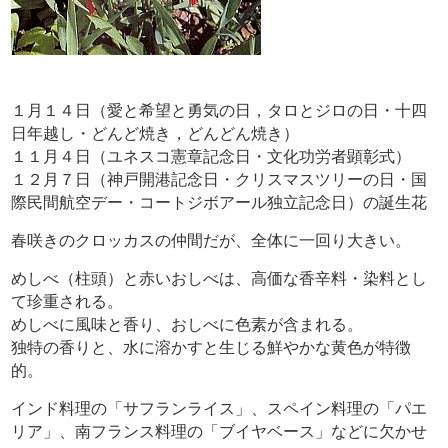
１月１４日（愛と希望と勇気の日，タロとジロの日・十四
日年越し・どんど焼き，どんどん焼き）
１１月４日（ユネスコ憲章記念日・文化功労者顕彰式）
１２月７日（神戸開港記念日・クリスマスツリーの日・国
際民間航空デー・コートジボアール独立記念日）の誕生花
春咲きのクロッカスの仲間だが、全体に一回り大きい。
めしべ（柱頭）と赤いおしべは、高価な香辛料・染料とし
て珍重される。
めしべに風味と香り、おしべに色素が含まれる。
独特の香りと、水に溶かすと生じる鮮やかな黄色が特徴
的。
インド料理の「サフランライス」、スペイン料理の「パエ
リア」、南フランス料理の「ブイヤベース」などに欠かせ