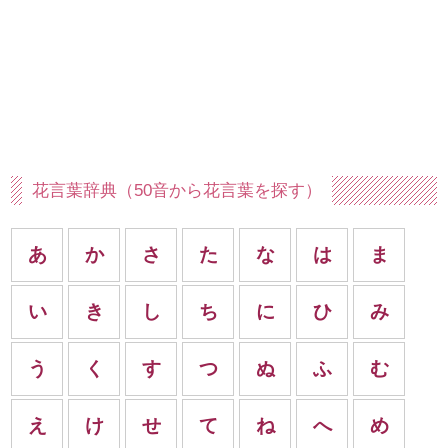
花言葉辞典（50音から花言葉を探す）
あ
か
さ
た
な
は
ま
い
き
し
ち
に
ひ
み
う
く
す
つ
ぬ
ふ
む
え
け
せ
て
ね
へ
め