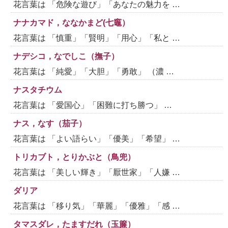
花言葉は 「危険な遊び」「あなたの魅力を …
ナナカマド，ななかまど(七竈）
花言葉は 「慎重」「賢明」「用心」「私と …
ナデシコ，なでしこ（撫子）
花言葉は 「純愛」「大胆」「勇敢」 （濃 …
ナスタチウム
花言葉は 「愛国心」「困難に打ち勝つ」 …
ナス，なす（茄子）
花言葉は 「よい語らい」「優美」「希望」 …
トリカブト，とりかぶと（鳥兜）
花言葉は 「美しい輝き」「厭世家」「人嫌 …
ダリア
花言葉は 「移り気」「華麗」「優雅」「感 …
タマスダレ，たますだれ（玉簾）