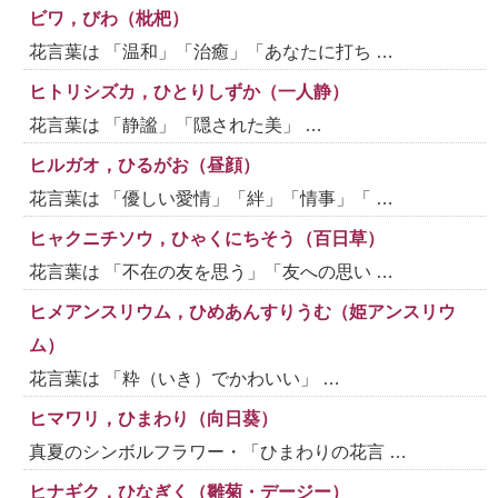
ビワ，びわ（枇杷）
花言葉は 「温和」「治癒」「あなたに打ち …
ヒトリシズカ，ひとりしずか（一人静）
花言葉は 「静謐」「隠された美」 …
ヒルガオ，ひるがお（昼顔）
花言葉は 「優しい愛情」「絆」「情事」「 …
ヒャクニチソウ，ひゃくにちそう（百日草）
花言葉は 「不在の友を思う」「友への思い …
ヒメアンスリウム，ひめあんすりうむ（姫アンスリウ
ム）
花言葉は 「粋（いき）でかわいい」 …
ヒマワリ，ひまわり（向日葵）
真夏のシンボルフラワー・「ひまわりの花言 …
ヒナギク，ひなぎく（雛菊・デージー）