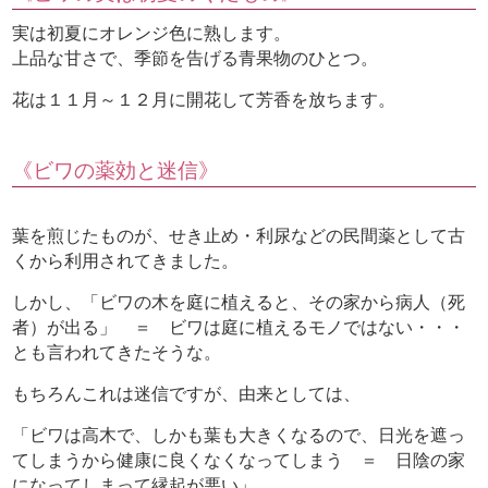
実は初夏にオレンジ色に熟します。
上品な甘さで、季節を告げる青果物のひとつ。
花は１１月～１２月に開花して芳香を放ちます。
《ビワの薬効と迷信》
葉を煎じたものが、せき止め・利尿などの民間薬として古
くから利用されてきました。
しかし、「ビワの木を庭に植えると、その家から病人（死
者）が出る」 ＝ ビワは庭に植えるモノではない・・・
とも言われてきたそうな。
もちろんこれは迷信ですが、由来としては、
「ビワは高木で、しかも葉も大きくなるので、日光を遮っ
てしまうから健康に良くなくなってしまう ＝ 日陰の家
になってしまって縁起が悪い」