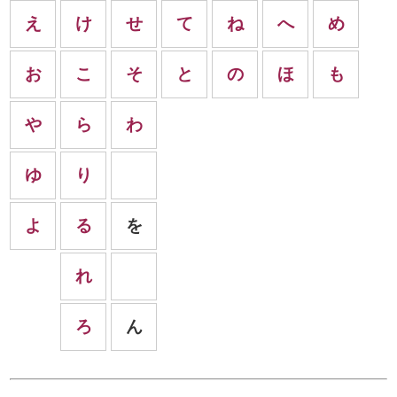
え
け
せ
て
ね
へ
め
お
こ
そ
と
の
ほ
も
や
ら
わ
ゆ
り
よ
る
を
れ
ろ
ん