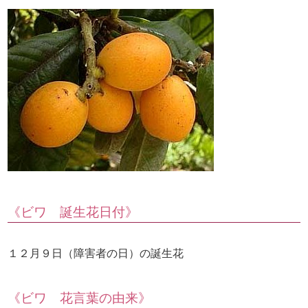
《ビワ 誕生花日付》
１２月９日（障害者の日）の誕生花
《ビワ 花言葉の由来》