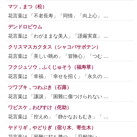
マツ，まつ（松）
花言葉は 「不老長寿」「同情」「向上心」 …
デンドロビウム
花言葉は 「わがままな美人」「謹厳実直」 …
クリスマスカクタス（シャコバサボテン）
花言葉は 「美しい眺め」「冒険心」「つむ …
フクジュソウ，ふくじゅそう（福寿草）
花言葉は 「幸福」「幸せを招く」「永久の …
ツワブキ，つわぶき（石蕗）
花言葉は 「謙譲」「困難に傷つけられない …
ワビスケ，わびすけ（侘助）
花言葉は 「控えめ」「静かなおもむき」「 …
ヤドリギ，やどりぎ（宿り木、寄生木）
花言葉は 「困難に打ち勝つ」「忍耐強い」 …