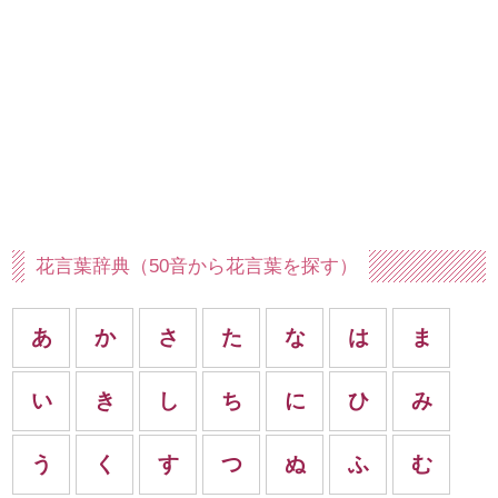
花言葉辞典（50音から花言葉を探す）
あ
か
さ
た
な
は
ま
い
き
し
ち
に
ひ
み
う
く
す
つ
ぬ
ふ
む