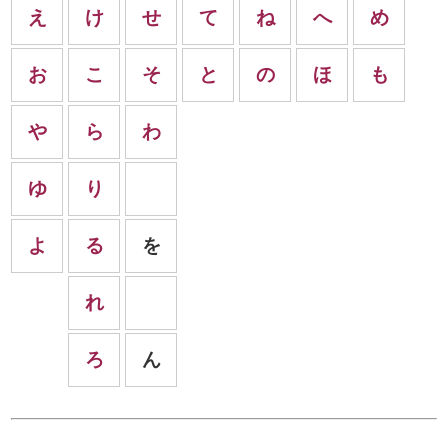
え
け
せ
て
ね
へ
め
お
こ
そ
と
の
ほ
も
や
ら
わ
ゆ
り
よ
る
を
れ
ろ
ん