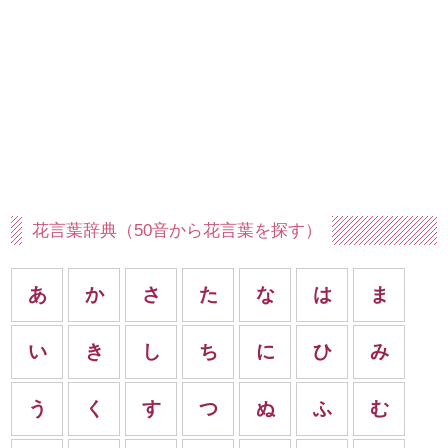
花言葉辞典（50音から花言葉を探す）
あ
か
さ
た
な
は
ま
い
き
し
ち
に
ひ
み
う
く
す
つ
ぬ
ふ
む