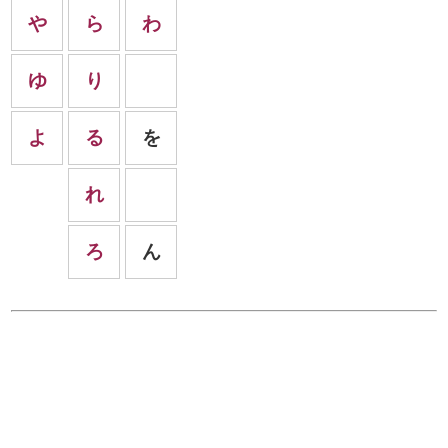
や
ら
わ
ゆ
り
よ
る
を
れ
ろ
ん