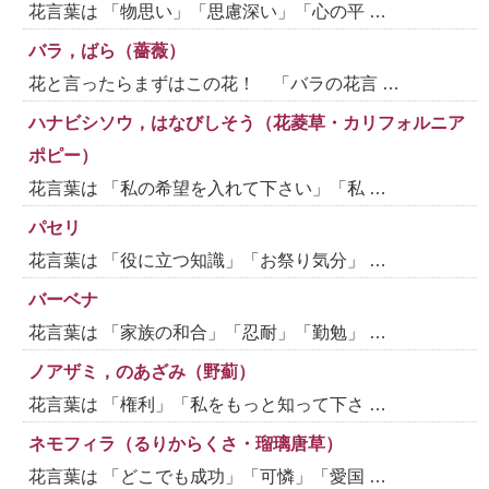
花言葉は 「物思い」「思慮深い」「心の平 …
バラ，ばら（薔薇）
花と言ったらまずはこの花！ 「バラの花言 …
ハナビシソウ，はなびしそう（花菱草・カリフォルニア
ポピー）
花言葉は 「私の希望を入れて下さい」「私 …
パセリ
花言葉は 「役に立つ知識」「お祭り気分」 …
バーベナ
花言葉は 「家族の和合」「忍耐」「勤勉」 …
ノアザミ，のあざみ（野薊）
花言葉は 「権利」「私をもっと知って下さ …
ネモフィラ（るりからくさ・瑠璃唐草）
花言葉は 「どこでも成功」「可憐」「愛国 …