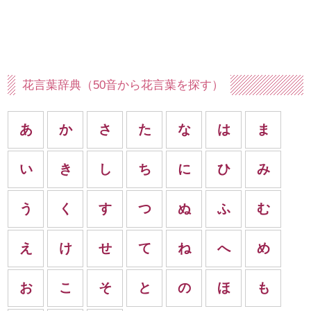
花言葉辞典（50音から花言葉を探す）
あ
か
さ
た
な
は
ま
い
き
し
ち
に
ひ
み
う
く
す
つ
ぬ
ふ
む
え
け
せ
て
ね
へ
め
お
こ
そ
と
の
ほ
も