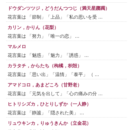
ドウダンツツジ，どうだんつつじ（満天星躑躅）
花言葉は 「節制」「上品」「私の思いを受 …
カリン，かりん（花梨）
花言葉は 「努力」「唯一の恋」 …
マルメロ
花言葉は 「魅惑」「魅力」「誘惑」 …
カラタチ，からたち（枸橘，枳殻）
花言葉は 「思い出」「温情」「泰平」 （ …
アマドコロ，あまどころ（甘野老）
花言葉は 「元気を出して」「心の痛みの分 …
ヒトリシズカ，ひとりしずか（一人静）
花言葉は 「静謐」「隠された美」 …
リュウキンカ，りゅうきんか（立金花）