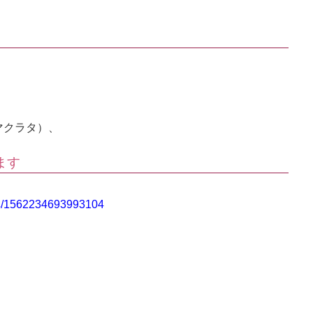
マクラタ）、
ます
典/1562234693993104