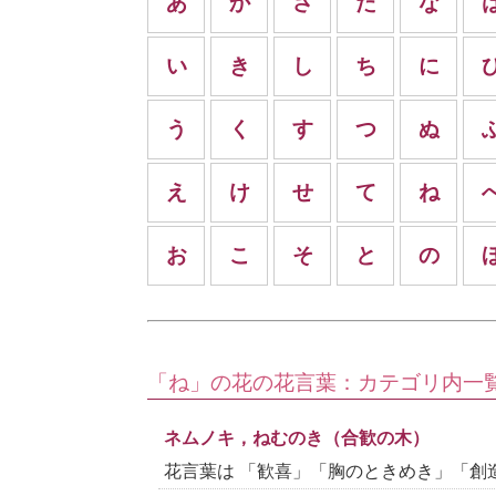
あ
か
さ
た
な
い
き
し
ち
に
う
く
す
つ
ぬ
え
け
せ
て
ね
お
こ
そ
と
の
「ね」の花の花言葉：カテゴリ内一
ネムノキ，ねむのき（合歓の木）
花言葉は 「歓喜」「胸のときめき」「創造