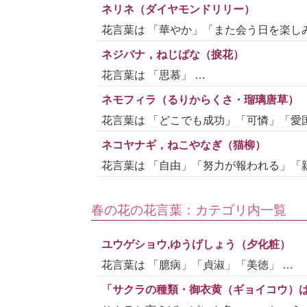
ネリネ（ダイヤモンドリリー）
花言葉は 「華やか」「また会う日を楽しみ
ネジバナ，ねじばな（捩花）
花言葉は 「思慕」 …
ネモフィラ（るりからくさ・瑠璃唐草）
花言葉は 「どこでも成功」「可憐」「愛国
ネコヤナギ，ねこやなぎ（猫柳）
花言葉は 「自由」「努力が報われる」「親
春の花の花言葉：カテゴリ内一覧
ユウゲショウ,ゆうげしょう（夕化粧）
花言葉は 「臆病」「貞淑」「美徳」 …
「サクラの種類・御衣黄（ギョイコウ）