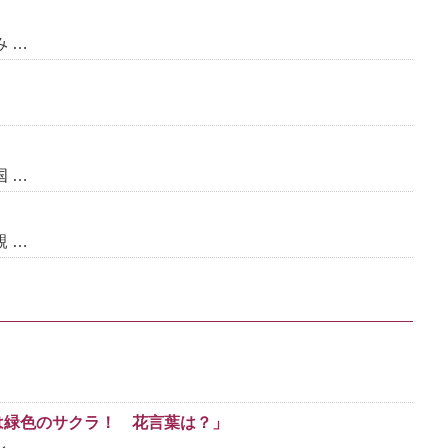
 …
 …
 …
は緑色のサクラ！ 花言葉は？」