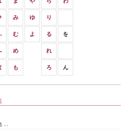
は
ま
や
ら
わ
ひ
み
ゆ
り
ふ
む
よ
る
を
へ
め
れ
ほ
も
ろ
ん
覧
 …