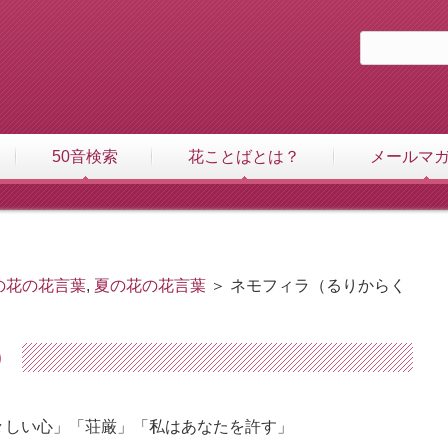
50音検索
花ことばとは？
メールマ
の花の花言葉
,
夏の花の花言葉
＞ ネモフィラ（るりからく
）
々しい心」「荘厳」「私はあなたを許す」