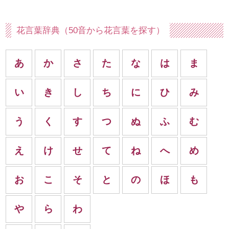
花言葉辞典（50音から花言葉を探す）
あ
か
さ
た
な
は
ま
い
き
し
ち
に
ひ
み
う
く
す
つ
ぬ
ふ
む
え
け
せ
て
ね
へ
め
お
こ
そ
と
の
ほ
も
や
ら
わ