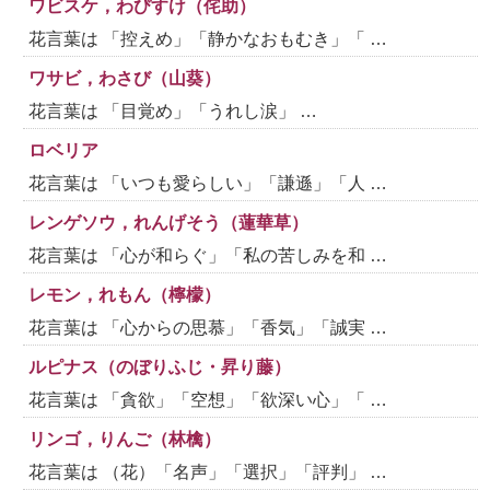
ワビスケ，わびすけ（侘助）
花言葉は 「控えめ」「静かなおもむき」「 …
ワサビ，わさび（山葵）
花言葉は 「目覚め」「うれし涙」 …
ロベリア
花言葉は 「いつも愛らしい」「謙遜」「人 …
レンゲソウ，れんげそう（蓮華草）
花言葉は 「心が和らぐ」「私の苦しみを和 …
レモン，れもん（檸檬）
花言葉は 「心からの思慕」「香気」「誠実 …
ルピナス（のぼりふじ・昇り藤）
花言葉は 「貪欲」「空想」「欲深い心」「 …
リンゴ，りんご（林檎）
花言葉は （花）「名声」「選択」「評判」 …