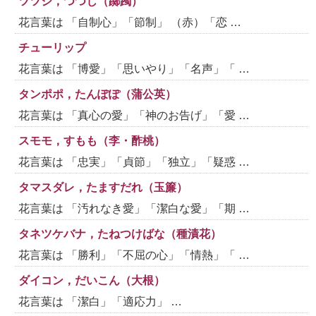
ツツジ，つつじ（躑躅）
花言葉は 「自制心」「節制」 （赤）「恋 …
チューリップ
花言葉は 「博愛」「思いやり」「名声」「 …
タンポポ，たんぽぽ（蒲公英）
花言葉は 「真心の愛」「神のお告げ」「愛 …
スモモ，すもも（李・酢桃）
花言葉は 「忠実」「貞節」「独立」「疑惑 …
タマスダレ，たますだれ（玉簾）
花言葉は 「汚れなき愛」「潔白な愛」「期 …
タネツケバナ，たねつけばな（種漬花）
花言葉は 「勝利」「不屈の心」「情熱」「 …
ダイコン，だいこん（大根）
花言葉は 「潔白」「適応力」 …