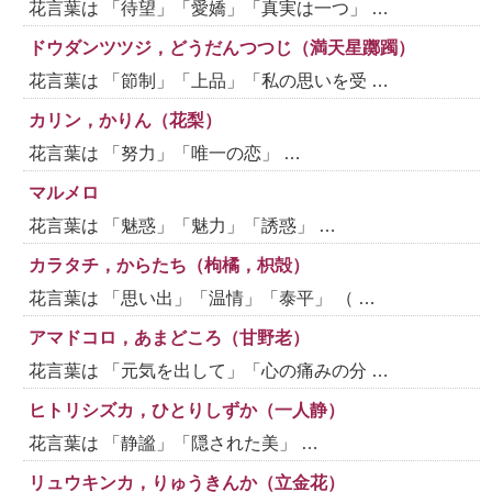
花言葉は 「待望」「愛嬌」「真実は一つ」 …
ドウダンツツジ，どうだんつつじ（満天星躑躅）
花言葉は 「節制」「上品」「私の思いを受 …
カリン，かりん（花梨）
花言葉は 「努力」「唯一の恋」 …
マルメロ
花言葉は 「魅惑」「魅力」「誘惑」 …
カラタチ，からたち（枸橘，枳殻）
花言葉は 「思い出」「温情」「泰平」 （ …
アマドコロ，あまどころ（甘野老）
花言葉は 「元気を出して」「心の痛みの分 …
ヒトリシズカ，ひとりしずか（一人静）
花言葉は 「静謐」「隠された美」 …
リュウキンカ，りゅうきんか（立金花）