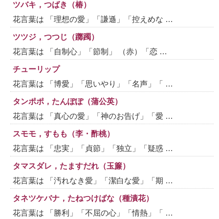
ツバキ，つばき（椿）
花言葉は 「理想の愛」「謙遜」「控えめな …
ツツジ，つつじ（躑躅）
花言葉は 「自制心」「節制」 （赤）「恋 …
チューリップ
花言葉は 「博愛」「思いやり」「名声」「 …
タンポポ，たんぽぽ（蒲公英）
花言葉は 「真心の愛」「神のお告げ」「愛 …
スモモ，すもも（李・酢桃）
花言葉は 「忠実」「貞節」「独立」「疑惑 …
タマスダレ，たますだれ（玉簾）
花言葉は 「汚れなき愛」「潔白な愛」「期 …
タネツケバナ，たねつけばな（種漬花）
花言葉は 「勝利」「不屈の心」「情熱」「 …