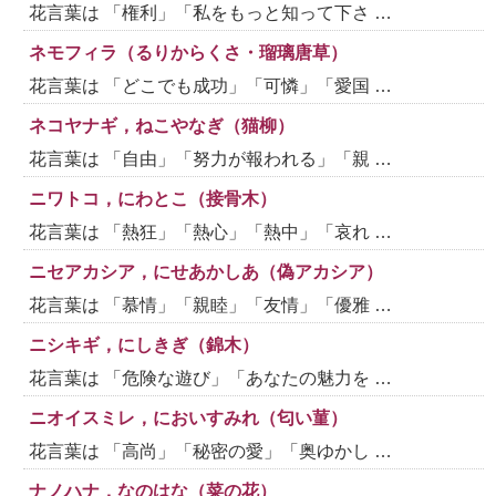
花言葉は 「権利」「私をもっと知って下さ …
ネモフィラ（るりからくさ・瑠璃唐草）
花言葉は 「どこでも成功」「可憐」「愛国 …
ネコヤナギ，ねこやなぎ（猫柳）
花言葉は 「自由」「努力が報われる」「親 …
ニワトコ，にわとこ（接骨木）
花言葉は 「熱狂」「熱心」「熱中」「哀れ …
ニセアカシア，にせあかしあ（偽アカシア）
花言葉は 「慕情」「親睦」「友情」「優雅 …
ニシキギ，にしきぎ（錦木）
花言葉は 「危険な遊び」「あなたの魅力を …
ニオイスミレ，においすみれ（匂い菫）
花言葉は 「高尚」「秘密の愛」「奥ゆかし …
ナノハナ，なのはな（菜の花）