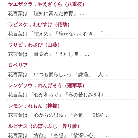
ヤエザクラ，やえざくら（八重桜）
花言葉は 「理知に富んだ教育」 …
ワビスケ，わびすけ（侘助）
花言葉は 「控えめ」「静かなおもむき」「 …
ワサビ，わさび（山葵）
花言葉は 「目覚め」「うれし涙」 …
ロベリア
花言葉は 「いつも愛らしい」「謙遜」「人 …
レンゲソウ，れんげそう（蓮華草）
花言葉は 「心が和らぐ」「私の苦しみを和 …
レモン，れもん（檸檬）
花言葉は 「心からの思慕」「香気」「誠実 …
ルピナス（のぼりふじ・昇り藤）
花言葉は 「貪欲」「空想」「欲深い心」「 …