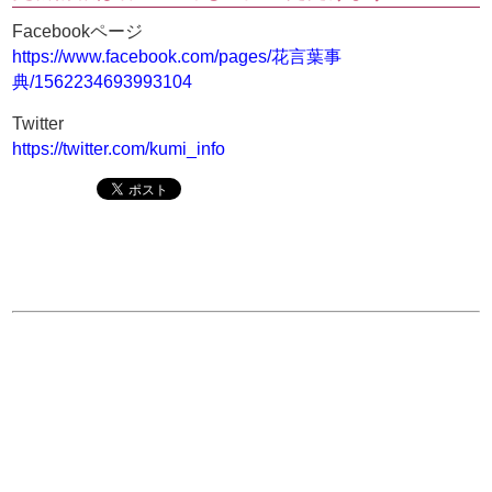
Facebookページ
https://www.facebook.com/pages/花言葉事
典/1562234693993104
Twitter
https://twitter.com/kumi_info