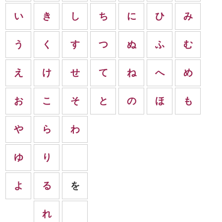
い
き
し
ち
に
ひ
み
う
く
す
つ
ぬ
ふ
む
え
け
せ
て
ね
へ
め
お
こ
そ
と
の
ほ
も
や
ら
わ
ゆ
り
よ
る
を
れ