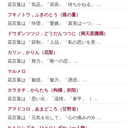
花言葉は 「気品」「崇高」「待ちかねる」 …
フキノトウ，ふきのとう（蕗の薹）
花言葉は 「待望」「愛嬌」「真実は一つ」 …
ドウダンツツジ，どうだんつつじ（満天星躑躅）
花言葉は 「節制」「上品」「私の思いを受 …
カリン，かりん（花梨）
花言葉は 「努力」「唯一の恋」 …
マルメロ
花言葉は 「魅惑」「魅力」「誘惑」 …
カラタチ，からたち（枸橘，枳殻）
花言葉は 「思い出」「温情」「泰平」 （ …
アマドコロ，あまどころ（甘野老）
花言葉は 「元気を出して」「心の痛みの分 …
ヒトリシズカ，ひとりしずか（一人静）