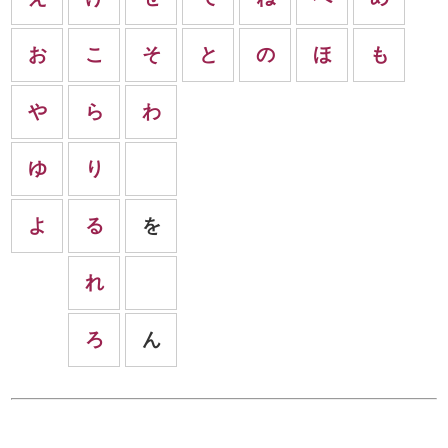
お
こ
そ
と
の
ほ
も
や
ら
わ
ゆ
り
よ
る
を
れ
ろ
ん