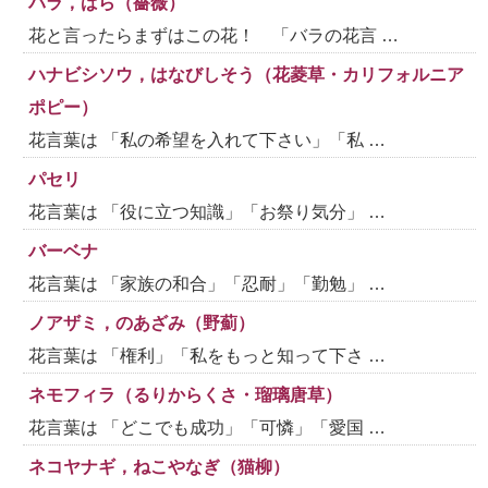
バラ，ばら（薔薇）
花と言ったらまずはこの花！ 「バラの花言 …
ハナビシソウ，はなびしそう（花菱草・カリフォルニア
ポピー）
花言葉は 「私の希望を入れて下さい」「私 …
パセリ
花言葉は 「役に立つ知識」「お祭り気分」 …
バーベナ
花言葉は 「家族の和合」「忍耐」「勤勉」 …
ノアザミ，のあざみ（野薊）
花言葉は 「権利」「私をもっと知って下さ …
ネモフィラ（るりからくさ・瑠璃唐草）
花言葉は 「どこでも成功」「可憐」「愛国 …
ネコヤナギ，ねこやなぎ（猫柳）