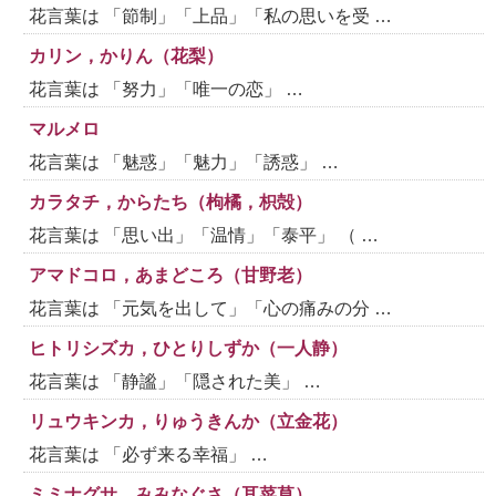
花言葉は 「節制」「上品」「私の思いを受 …
カリン，かりん（花梨）
花言葉は 「努力」「唯一の恋」 …
マルメロ
花言葉は 「魅惑」「魅力」「誘惑」 …
カラタチ，からたち（枸橘，枳殻）
花言葉は 「思い出」「温情」「泰平」 （ …
アマドコロ，あまどころ（甘野老）
花言葉は 「元気を出して」「心の痛みの分 …
ヒトリシズカ，ひとりしずか（一人静）
花言葉は 「静謐」「隠された美」 …
リュウキンカ，りゅうきんか（立金花）
花言葉は 「必ず来る幸福」 …
ミミナグサ，みみなぐさ（耳菜草）