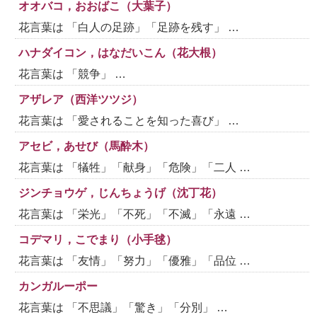
オオバコ，おおばこ（大葉子）
花言葉は 「白人の足跡」「足跡を残す」 …
ハナダイコン，はなだいこん（花大根）
花言葉は 「競争」 …
アザレア（西洋ツツジ）
花言葉は 「愛されることを知った喜び」 …
アセビ，あせび（馬酔木）
花言葉は 「犠牲」「献身」「危険」「二人 …
ジンチョウゲ，じんちょうげ（沈丁花）
花言葉は 「栄光」「不死」「不滅」「永遠 …
コデマリ，こでまり（小手毬）
花言葉は 「友情」「努力」「優雅」「品位 …
カンガルーポー
花言葉は 「不思議」「驚き」「分別」 …