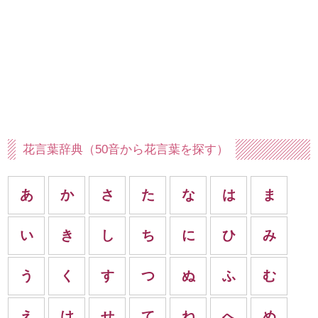
花言葉辞典（50音から花言葉を探す）
あ
か
さ
た
な
は
ま
い
き
し
ち
に
ひ
み
う
く
す
つ
ぬ
ふ
む
え
け
せ
て
ね
へ
め