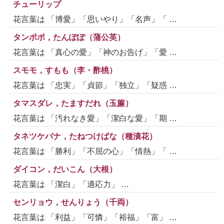
チューリップ
花言葉は 「博愛」「思いやり」「名声」「 …
タンポポ，たんぽぽ（蒲公英）
花言葉は 「真心の愛」「神のお告げ」「愛 …
スモモ，すもも（李・酢桃）
花言葉は 「忠実」「貞節」「独立」「疑惑 …
タマスダレ，たますだれ（玉簾）
花言葉は 「汚れなき愛」「潔白な愛」「期 …
タネツケバナ，たねつけばな（種漬花）
花言葉は 「勝利」「不屈の心」「情熱」「 …
ダイコン，だいこん（大根）
花言葉は 「潔白」「適応力」 …
センリョウ，せんりょう（千両）
花言葉は 「利益」「可憐」「裕福」「富」 …