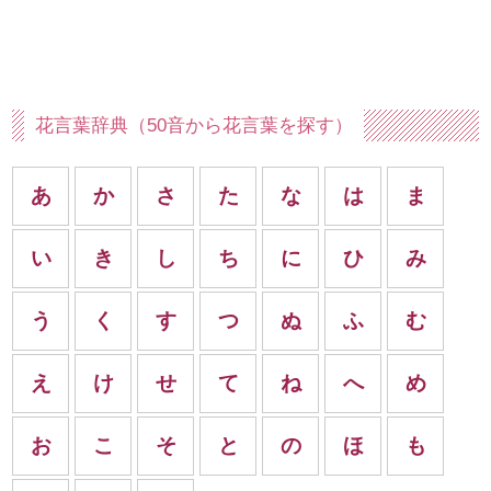
花言葉辞典（50音から花言葉を探す）
あ
か
さ
た
な
は
ま
い
き
し
ち
に
ひ
み
う
く
す
つ
ぬ
ふ
む
え
け
せ
て
ね
へ
め
お
こ
そ
と
の
ほ
も