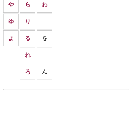
や
ら
わ
ゆ
り
よ
る
を
れ
ろ
ん