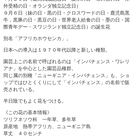
外受精の日・オランダ独立記念日）
９月６日（妹の日・黒の日・クロスワードの日・鹿児島黒
牛，黒豚の日・黒豆の日・世界老人給食の日・墨の日・国
際青年デー・スワジランド独立記念日）の誕生花
別名「アフリカホウセンカ」。
日本への導入は１９７０年代以降と新しい種類。
園芸上この名前で呼ばれるのは「インパチェンス・ワレリ
アナ」を中心とした園芸品種群。
同じ属の別種「ニューギニア・インパチェンス」も、ショ
ップではひとくくりにして「インパチェンス」の名前で販
売されている。
半日陰でもよく花をつける。
《この花の基本情報》
ツリフネソウ科 一年草、多年草
原産地 熱帯アフリカ、ニューギニア島
草丈 ４０センチ