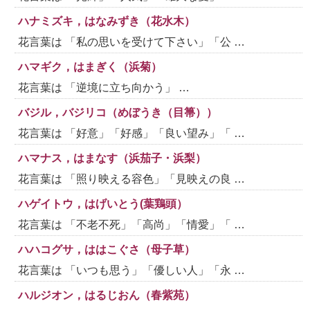
ハナミズキ，はなみずき（花水木）
花言葉は 「私の思いを受けて下さい」「公 …
ハマギク，はまぎく（浜菊）
花言葉は 「逆境に立ち向かう」 …
バジル，バジリコ（めぼうき（目箒））
花言葉は 「好意」「好感」「良い望み」「 …
ハマナス，はまなす（浜茄子・浜梨）
花言葉は 「照り映える容色」「見映えの良 …
ハゲイトウ，はげいとう(葉鶏頭）
花言葉は 「不老不死」「高尚」「情愛」「 …
ハハコグサ，ははこぐさ（母子草）
花言葉は 「いつも思う」「優しい人」「永 …
ハルジオン，はるじおん（春紫苑）