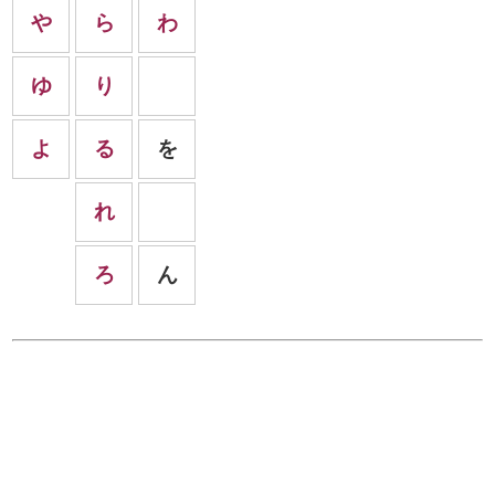
や
ら
わ
ゆ
り
よ
る
を
れ
ろ
ん