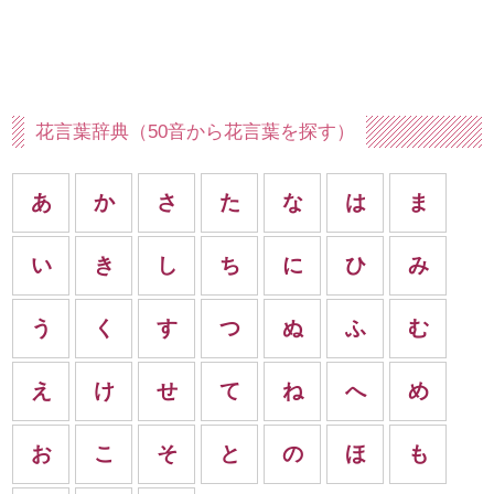
花言葉辞典（50音から花言葉を探す）
あ
か
さ
た
な
は
ま
い
き
し
ち
に
ひ
み
う
く
す
つ
ぬ
ふ
む
え
け
せ
て
ね
へ
め
お
こ
そ
と
の
ほ
も