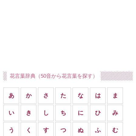
花言葉辞典（50音から花言葉を探す）
あ
か
さ
た
な
は
ま
い
き
し
ち
に
ひ
み
う
く
す
つ
ぬ
ふ
む