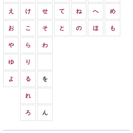
え
け
せ
て
ね
へ
め
お
こ
そ
と
の
ほ
も
や
ら
わ
ゆ
り
よ
る
を
れ
ろ
ん