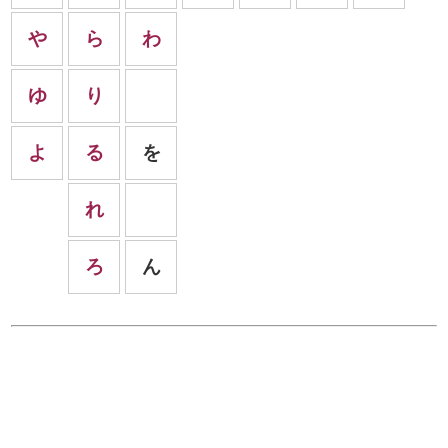
や
ら
わ
ゆ
り
よ
る
を
れ
ろ
ん