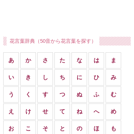
花言葉辞典（50音から花言葉を探す）
あ
か
さ
た
な
は
ま
い
き
し
ち
に
ひ
み
う
く
す
つ
ぬ
ふ
む
え
け
せ
て
ね
へ
め
お
こ
そ
と
の
ほ
も