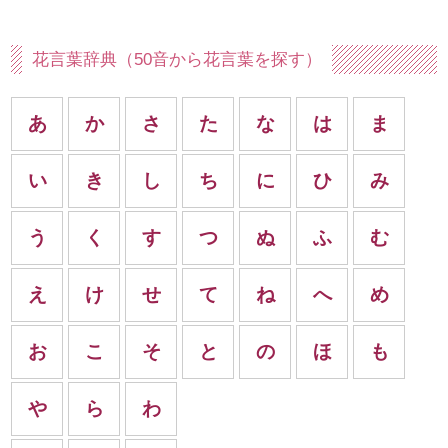
花言葉辞典（50音から花言葉を探す）
あ
か
さ
た
な
は
ま
い
き
し
ち
に
ひ
み
う
く
す
つ
ぬ
ふ
む
え
け
せ
て
ね
へ
め
お
こ
そ
と
の
ほ
も
や
ら
わ