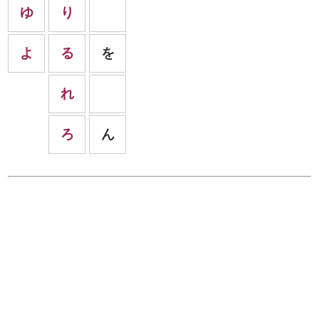
ゆ
り
よ
る
を
れ
ろ
ん