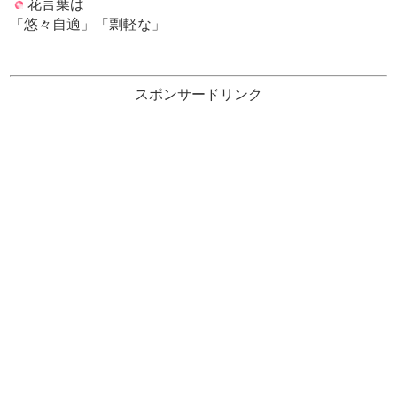
花言葉は
「悠々自適」「剽軽な」
スポンサードリンク