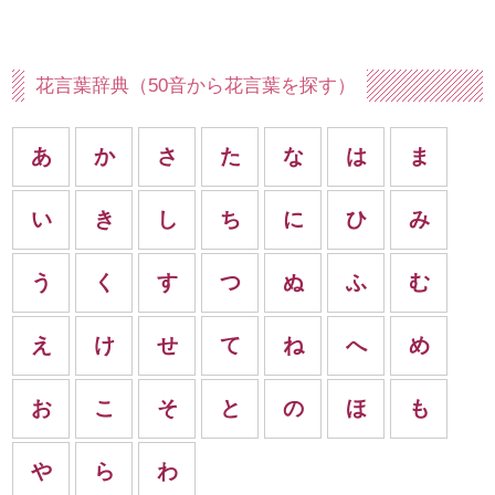
花言葉辞典（50音から花言葉を探す）
あ
か
さ
た
な
は
ま
い
き
し
ち
に
ひ
み
う
く
す
つ
ぬ
ふ
む
え
け
せ
て
ね
へ
め
お
こ
そ
と
の
ほ
も
や
ら
わ