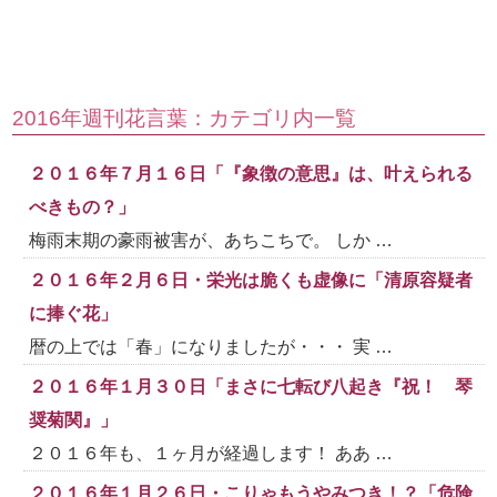
2016年週刊花言葉：カテゴリ内一覧
２０１６年７月１６日「『象徴の意思』は、叶えられる
べきもの？」
梅雨末期の豪雨被害が、あちこちで。 しか …
２０１６年２月６日・栄光は脆くも虚像に「清原容疑者
に捧ぐ花」
暦の上では「春」になりましたが・・・ 実 …
２０１６年１月３０日「まさに七転び八起き『祝！ 琴
奨菊関』」
２０１６年も、１ヶ月が経過します！ ああ …
２０１６年１月２６日・こりゃもうやみつき！？「危険