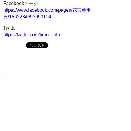
Facebookページ
https://www.facebook.com/pages/花言葉事
典/1562234693993104
Twitter
https://twitter.com/kumi_info