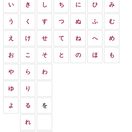
い
き
し
ち
に
ひ
み
う
く
す
つ
ぬ
ふ
む
え
け
せ
て
ね
へ
め
お
こ
そ
と
の
ほ
も
や
ら
わ
ゆ
り
よ
る
を
れ