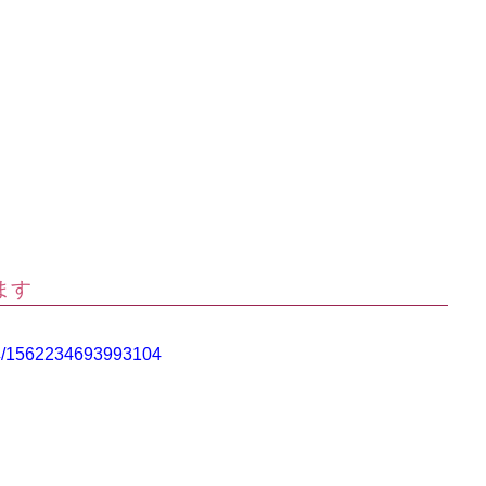
ます
典/1562234693993104