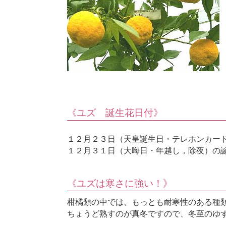
《ユズ 誕生花日付》
１２月２３日（天皇誕生日・テレホンカー
１２月３１日（大晦日・年越し，除夜）の
《ユズは寒さに強い！》
柑橘類の中では、もっとも耐寒性のある種
ちょうど熟すのが真冬ですので、冬至のゆ