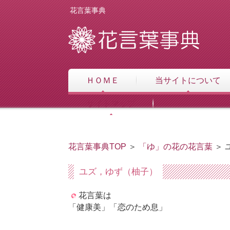
花言葉事典
ＨＯＭＥ
当サイトについて
サイトマップ
花言葉事典TOP
＞
「ゆ」の花の花言葉
＞ 
ユズ，ゆず（柚子）
花言葉は
「健康美」「恋のため息」